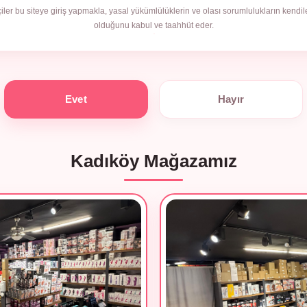
çiler bu siteye giriş yapmakla, yasal yükümlülüklerin ve olası sorumlulukların kendile
olduğunu kabul ve taahhüt eder.
Evet
Hayır
Kadıköy Mağazamız