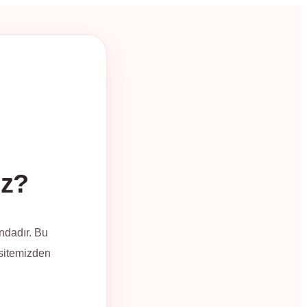
üz?
ndadır. Bu
 sitemizden