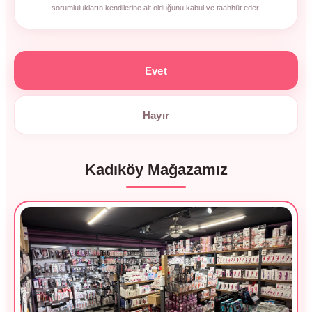
sorumlulukların kendilerine ait olduğunu kabul ve taahhüt eder.
Evet
Hayır
Kadıköy Mağazamız