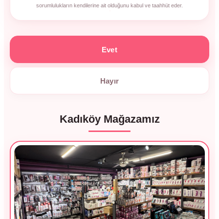
sorumlulukların kendilerine ait olduğunu kabul ve taahhüt eder.
Evet
Hayır
Kadıköy Mağazamız